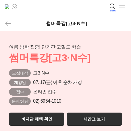
BETA
썸머특강[고3·N수]
여름 방학 집중! 단기간 고밀도 학습
썸머특강[고3·N수]
고3·N수
모집대상
07. 17(금) 이후 순차 개강
개강일
온라인 접수
접수
02) 6954-1010
문의/상담
바자관 혜택 확인
시간표 보기