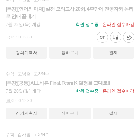
[특강][언어와 매체] 실전 모의고사 20회, 4주만에 전공자와 논리
로 언매 끝내기
7월 23일(목) 개강
학원 접수중
온라인 접수마감
[목]09:00-12:30
강의계획서
장바구니
결제
수학
고병훈
고3/N수
[특강][공통] ALL바른 Final, Team K 열정을 그대로!!
7월 20일(월) 개강
학원 접수중
온라인 접수마감
[월]09:00-12:30
강의계획서
장바구니
결제
수학
김가람
고3/N수