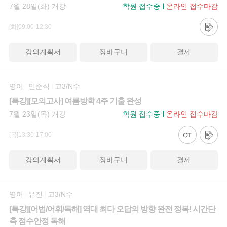
7월 28일(화) 개강
학원 접수중
온라인 접수마감
[화]09:00-12:30
강의계획서
장바구니
결제
영어
민준식
고3/N수
[특강][모의고사] 여름방학 4주 기출 완성
7월 23일(목) 개강
학원 접수중
온라인 접수마감
[목]13:30-17:00
강의계획서
장바구니
결제
영어
유진
고3/N수
[특강][어법/어휘/독해] 역대 최다 오답의 방향 완전 정복! 시간단
축 점수안정 독해