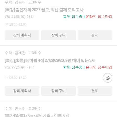
수학
김윤재
고3/N수
[특강] 김윤재의 2027 꿀모, 최신 출제 모의고사
7월 23일(목) 개강
학원 접수중
온라인 접수마감
[목]18:30-22:00
강의계획서
장바구니
결제
수학
김재완
고3/N수
[특강][확통] 테마별 4점 27/28/29/30, 9평 대비 입문N제
7월 22일(수) 개강
학원 접수중
온라인 접수마감
[수]09:00-12:30
강의계획서
장바구니
결제
수학
민동휘
고3/N수
[특강][확통] eNter 4점 기출 + 입문 N제