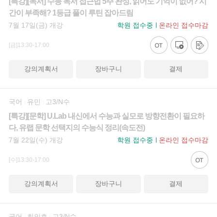
[특강][독서] 수능 독서 접근법 5주 완성, 읽어도 기억이 없어? 시
간이 부족해? 1등급 풀이 루틴 잡아드림
7월 17일(금) 개강
학원 접수중
온라인 접수마감
[금]13:30-17:00
강의계획서
장바구니
결제
국어
유민
고3/N수
[특강][문학] U.Lab 내신에서 수능과 실모로 방향전환이 필요하
다, 유랩 문학 선택지의 수능식 정리(속도전)
7월 22일(수) 개강
학원 접수중
온라인 접수마감
[수]13:30-17:00
강의계획서
장바구니
결제
국어
최인호
고3/N수