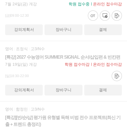
7월 24일(금) 개강
학원 접수중
온라인 접수마감
[금]09:00-12:30
강의계획서
장바구니
결제
영어
조정식
고3/N수
[특강] 2027 수능영어 SUMMER SIGNAL 순서/삽입편 & 빈칸편
7월 19일(일) 개강
학원 접수마감
온라인 접수마감
[일]18:30-22:00
강의계획서
장바구니
결제
영어
함정민
고3/N수
[특강][빈/순/삽] 평가원 유형별 독해 비법 전수 프로젝트(최신 기
출 + 트렌드 총정리)