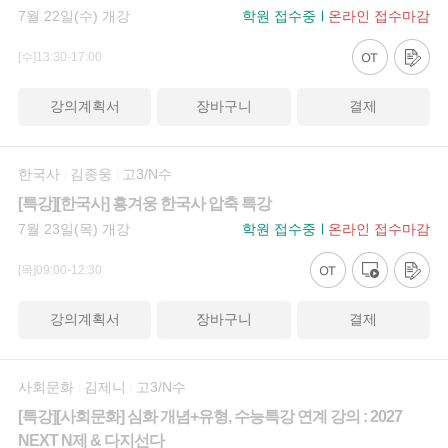
7월 22일(수) 개강
학원 접수중
온라인 접수마감
[수]13:30-17:00
강의계획서
장바구니
결제
한국사
김종웅
고3/N수
[특강][한국사] 흥겨웅 한국사 압축 특강
7월 23일(목) 개강
학원 접수중
온라인 접수마감
[목]09:00-12:30
강의계획서
장바구니
결제
사회문화
김제니
고3/N수
[특강][사회문화] 심화 개념+유형, 수능특강 연계 강의 : 2027
NEXT N제 & 다지선다