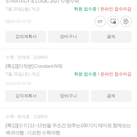
STRATEGY & LOGIC 2027 수능수학
7월 20일(월) 개강
학원 접수중
온라인 접수마감
[월]18:00-21:30
강의계획서
장바구니
결제
수학
안재욱
고3/N수
[특강][미적분] Constant N제
7월 25일(토) 개강
학원 접수중
온라인 접수마감
[토]18:30-22:00
강의계획서
장바구니
결제
수학
최석호
고3/N수
[특강][수Ⅱ] 11~13번을 무조건 맞추는100가지 테마로 함께보는
백귀야행 : 기묘한 수학여행