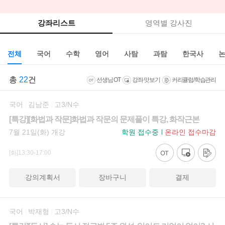
강좌리스트
영역별 강사진
전체
국어
수학
영어
사탐
과탐
한국사
총
22
건
선생님 OT
강좌 맛보기
커리큘럼/학습관리
국어
김남준
고3/N수
[특강][화법과 작문]화법과 작문의 문제풀이 특강, 화작근본
7월 21일(화) 개강
학원 접수중
온라인 접수마감
[화]13:30-17:00
강의계획서
장바구니
결제
국어
박재형
고3/N수