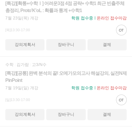
[특강][확통+수학Ⅰ] 어려운3점 4점 공략+ 수학1 최근 빈출주체
총정리, Proto'K'oL : 확률과 통계 +수학1
7월 23일(목) 개강
학원 접수중
온라인 접수마감
[목]13:30-17:00
강의계획서
장바구니
결제
수학
김가람
고3/N수
[특강][공통] 완벽 분석의 끝! 오메가모의고사 해설강의, 실전N제
PinPoint
7월 19일(일) 개강
학원 접수중
온라인 접수마감
[일]13:30-17:00
강의계획서
장바구니
결제