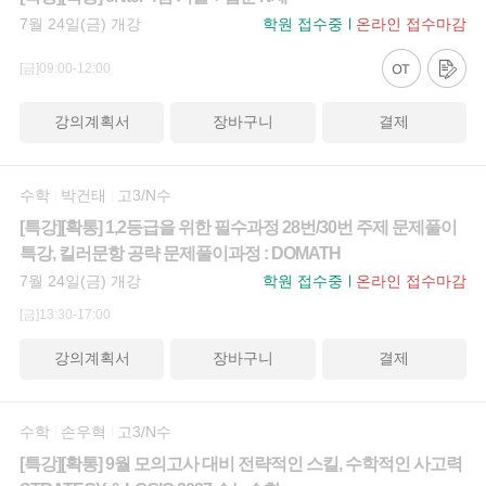
7월 24일(금) 개강
학원 접수중
온라인 접수마감
[금]09:00-12:00
강의계획서
장바구니
결제
수학
박건태
고3/N수
[특강][확통] 1,2등급을 위한 필수과정 28번/30번 주제 문제풀이
특강, 킬러문항 공략 문제풀이과정 : DOMATH
7월 24일(금) 개강
학원 접수중
온라인 접수마감
[금]13:30-17:00
강의계획서
장바구니
결제
수학
손우혁
고3/N수
[특강][확통] 9월 모의고사 대비 전략적인 스킬, 수학적인 사고력